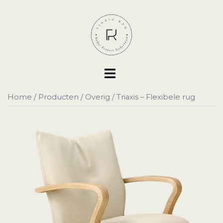
Ga
naar
de
inhoud
Toggle
menu
Home
/
Producten
/
Overig
/ Triaxis – Flexibele rug